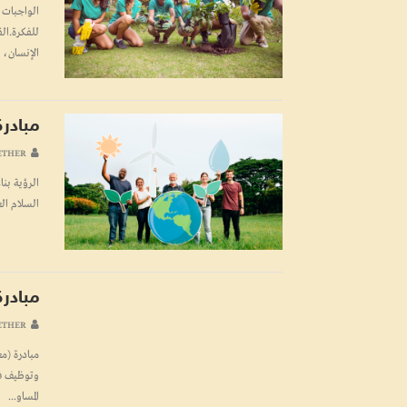
الواجبات 
للفكرة.الق
الإنسان، و
مبادرة
ETHER
الرؤية بنا
السلام ال
مبادرة
ETHER
مبادرة (م
وتوظيف فكر
المساو...