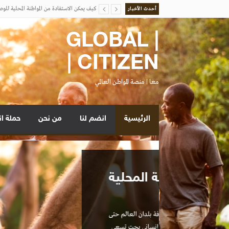
أحدث الأخبار
واجبات المواطن العالمي
اهداف مبادرة معاً للمواطن العالمي
| GLOBAL
وسائل مبادرة معاً للمواطن العالمي
CITIZEN |
المواطنة العالمية تحمي الكوكب: المحور البيئي
كيف يمكن الاستفادة من المواطنة المحلية للوصول
معا | منصة المواطن العالمي
واجبات المواطن العالمي
الرئيسية
انضم لنا
من نحن
حملة ا
واجبات المواطن العالم
الواجبات التي تقع على عاتق كل مواطن عالمي ينتمي ل
القدرة على الإقناع بأهمية الفكرة وإيصالها بشكلها ا
الإنسان، ومبادئ العدل والمساواة، والالتزام بالقيم ا