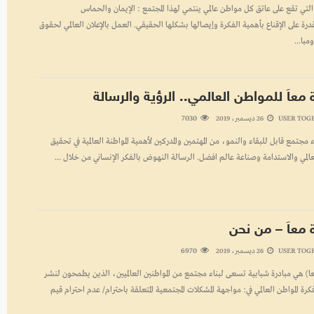
التي تقع على عاتق كل مواطن عالمي ينتمي لهذا المجتمع : الإيمان والحماس
درة على الإقناع بأهمية الفكرة وإيصالها بشكلها الحقيقي. العمل بالإعلان العالمي لحقوق
مبا...
 معاَ للمواطن العالمي.. الرؤية والرسالة
7030
USER TOG
26 ديسمبر، 2019
ء مجتمع قابل للبقاء والنمو، من المهتمين والمدركين لأهمية المواطنة العالمية في تحقيق
عالمي والاستدامة وصناعة عالم افضل. الرسالة النهوض بالفكر الإنساني من خلال ...
 معاَ – من نحن
6970
USER TOG
26 ديسمبر، 2019
عا) هي مبادرة شبابية تسعى لبناء مجتمع من المواطنين العالميين، الذين يطمحون لنشر
ة المواطن العالمي في: مواجهة المشكلات المجتمعية المتعلقة باحترام/ عدم احترام قيم