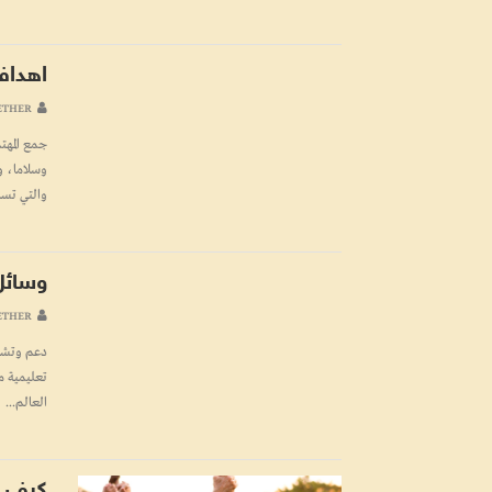
اهداف
ETHER
جمع المهت
وسلاما، و
والتي تساع
وسائل 
ETHER
دعم وتشجي
تعليمية مت
العالم...
كيف ي