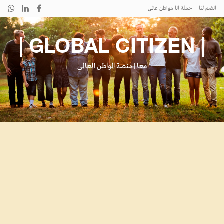
انضم لنا
حملة انا مواطن عالمي
| GLOBAL CITIZEN |
معا | منصة المواطن العالمي