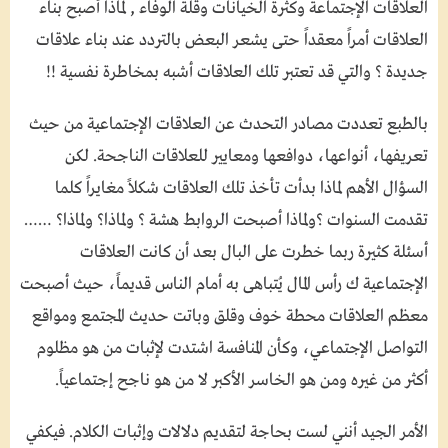
العلاقات الإجتماعة وكثرة الخيانات وقلة الوفاء , لماذا أصبح بناء
العلاقات أمراً معقداً حتى يشعر البعض بالتردد عند بناء علاقات
جديدة ؟ والتي قد تعتبر تلك العلاقات أشبه بمخاطرة نفسية !!
بالطبع تعددت مصادر التحدث عن العلاقات الإجتماعية من حيث
تعريفها، أنواعها، دوافعها ومعايير للعلاقات الناجحة. لكن
السؤال الأهم لماذا بدأت تأخذ تلك العلاقات شكلاً مغايراً كلما
تقدمت السنوات ؟ولماذا أصبحت الروابط هشة ؟ ولماذا؟ ولماذا؟ ……
أسئلة كثيرة ربما خطرت على البال بعد أن كانت العلاقات
الإجتماعية ك رأس المال يُتباهى به أمام الناس قديماً، حيث أصبحت
معظم العلاقات محطة خوف وقلق وباتت حديث المجتمع ومواقع
التواصل الإجتماعي، وكأن المنافسة اشتدت لإثبات من هو مظلوم
أكثر من غيره ومن هو الخاسر الأكبر لا من هو ناجح إجتماعياً.
الأمر الجيد أنني لست بحاجة لتقديم دلالات وإثبات الكلام. فيكفي